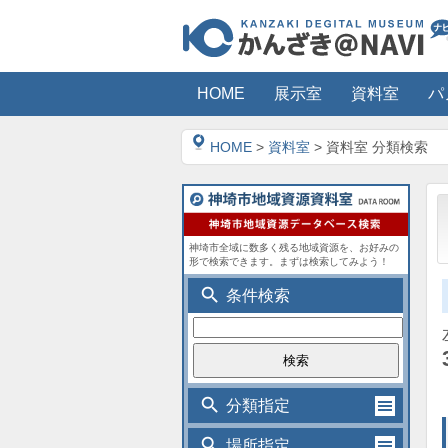
HOME
展示室
資料室
パ
HOME
>
資料室
> 資料室 分類検索
神埼市全域に数多く残る地域資源を、お好みの
形で検索できます。まずは検索してみよう！
search
条件検索
search
分類指定
search
場所指定