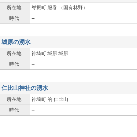
所在地
脊振町 服巻 （国有林野）
時代
--
城原の湧水
所在地
神埼町 城原 城原
時代
--
仁比山神社の湧水
所在地
神埼町 的 仁比山
時代
--