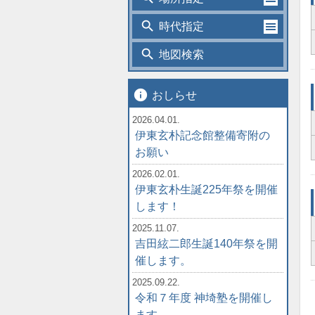
search
時代指定
search
地図検索
info
おしらせ
2026.04.01.
伊東玄朴記念館整備寄附の
お願い
2026.02.01.
伊東玄朴生誕225年祭を開催
します！
2025.11.07.
吉田絃二郎生誕140年祭を開
催します。
2025.09.22.
令和７年度 神埼塾を開催し
ます。