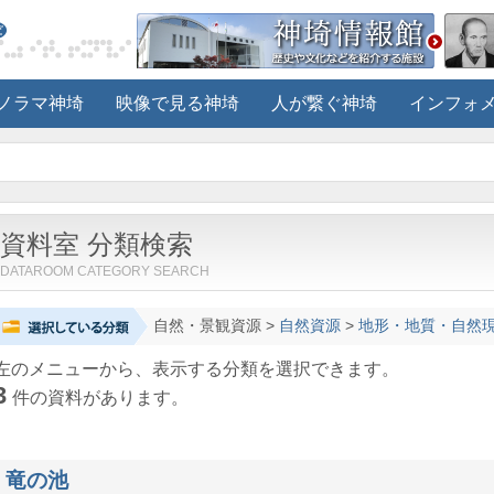
ノラマ神埼
映像で見る神埼
人が繋ぐ神埼
インフォ
資料室 分類検索
DATAROOM CATEGORY SEARCH
自然・景観資源
>
自然資源
>
地形・地質・自然
左のメニューから、表示する分類を選択できます。
3
件の資料があります。
竜の池