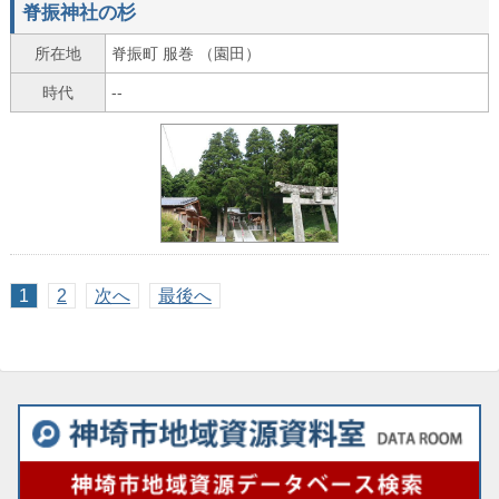
脊振神社の杉
所在地
脊振町 服巻 （園田）
時代
--
1
2
次へ
最後へ