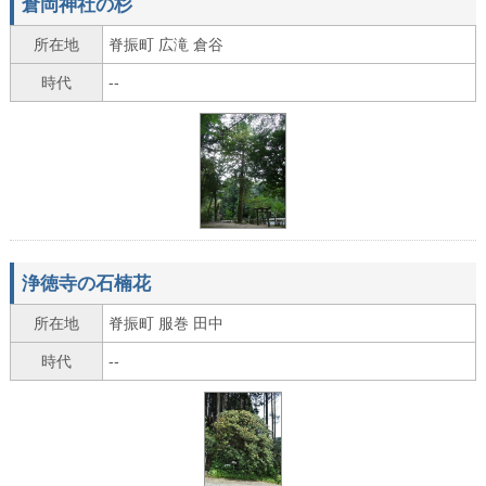
倉岡神社の杉
所在地
脊振町 広滝 倉谷
時代
--
浄徳寺の石楠花
所在地
脊振町 服巻 田中
時代
--