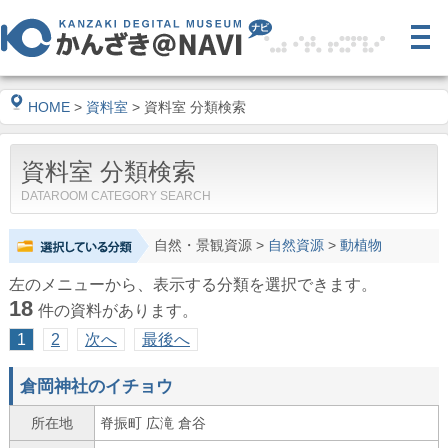
HOME
>
資料室
> 資料室 分類検索
資料室 分類検索
DATAROOM CATEGORY SEARCH
自然・景観資源
>
自然資源
>
動植物
左のメニューから、表示する分類を選択できます。
18
件の資料があります。
1
2
次へ
最後へ
倉岡神社のイチョウ
所在地
脊振町 広滝 倉谷