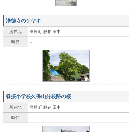
浄徳寺のケヤキ
所在地
脊振町 服巻 田中
時代
--
脊振小学校久保山分校跡の桜
所在地
脊振町 服巻 田中
時代
--