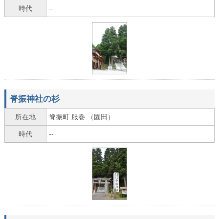
時代
--
脊振神社の杉
所在地
脊振町 服巻 （園田）
時代
--