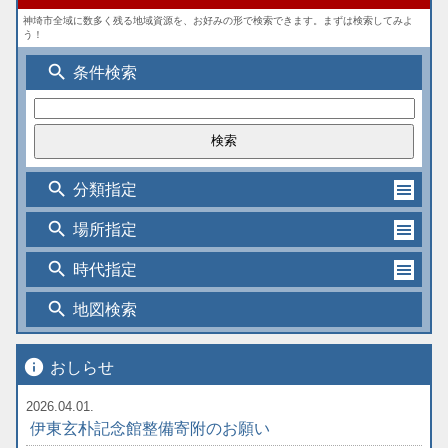
神埼市全域に数多く残る地域資源を、お好みの形で検索できます。まずは検索してみよ
う！
search
条件検索
search
分類指定
search
場所指定
search
時代指定
search
地図検索
info
おしらせ
2026.04.01.
伊東玄朴記念館整備寄附のお願い