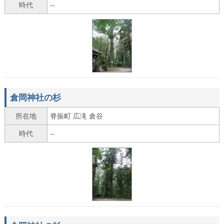
時代
--
倉岡神社の杉
所在地
脊振町 広滝 倉谷
時代
--