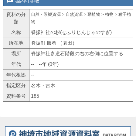
speaker_notes
基本情報
資料の分
自然・景観資源 > 自然資源 > 動植物 > 植物 > 種子植
類
物
名称
脊振神社の杉(せふりじんじゃのすぎ)
所在地
脊振町 服巻 （園田）
場所
脊振神社参道石階段の右の右側に位置する
年代
-- --年 (0年)
年代根拠
--
指定区分
名木・古木
資料番号
185