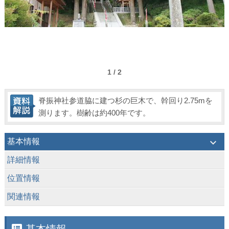
1 / 2
脊振神社参道脇に建つ杉の巨木で、幹回り2.75mを
測ります。樹齢は約400年です。
keyboard_arrow_down
基本情報
keyboard_arrow_down
詳細情報
keyboard_arrow_down
位置情報
keyboard_arrow_down
関連情報