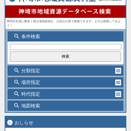
神埼市全域に数多く残る地域資源を、お好みの形で検索できます。まずは検索してみよ
う！
search
条件検索
search
分類指定
search
場所指定
search
時代指定
search
地図検索
info
おしらせ