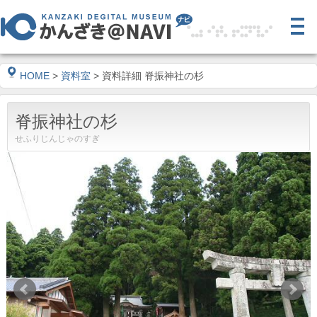
HOME
>
資料室
> 資料詳細 脊振神社の杉
脊振神社の杉
せふりじんじゃのすぎ