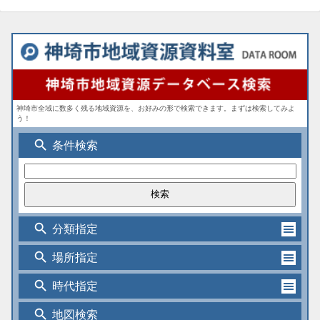
神埼市全域に数多く残る地域資源を、お好みの形で検索できます。まずは検索してみよ
う！
search
条件検索
search
分類指定
search
場所指定
search
時代指定
search
地図検索