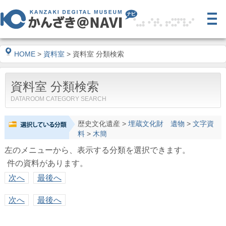
HOME
>
資料室
> 資料室 分類検索
資料室 分類検索
DATAROOM CATEGORY SEARCH
歴史文化遺産
>
埋蔵文化財 遺物
>
文字資
料
>
木簡
左のメニューから、表示する分類を選択できます。
件の資料があります。
次へ
最後へ
次へ
最後へ