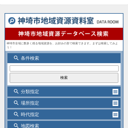
神埼市全域に数多く残る地域資源を、お好みの形で検索できます。まずは検索してみよ
う！
search
条件検索
search
分類指定
search
場所指定
search
時代指定
search
地図検索