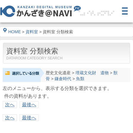
HOME
>
資料室
> 資料室 分類検索
資料室 分類検索
DATAROOM CATEGORY SEARCH
歴史文化遺産
>
埋蔵文化財 遺物
>
獣
骨
>
鎌倉時代
>
魚類
左のメニューから、表示する分類を選択できます。
件の資料があります。
次へ
最後へ
次へ
最後へ