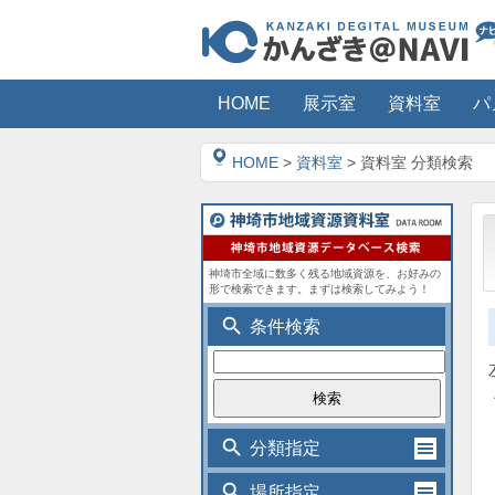
HOME
展示室
資料室
パ
HOME
>
資料室
> 資料室 分類検索
神埼市全域に数多く残る地域資源を、お好みの
形で検索できます。まずは検索してみよう！
search
条件検索
search
分類指定
search
場所指定