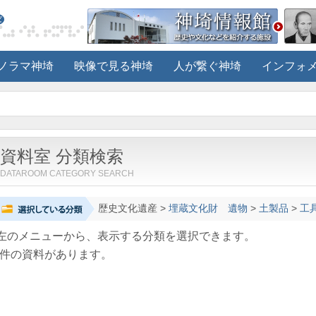
ノラマ神埼
映像で見る神埼
人が繋ぐ神埼
インフォ
資料室 分類検索
DATAROOM CATEGORY SEARCH
歴史文化遺産
>
埋蔵文化財 遺物
>
土製品
>
工
左のメニューから、表示する分類を選択できます。
件の資料があります。