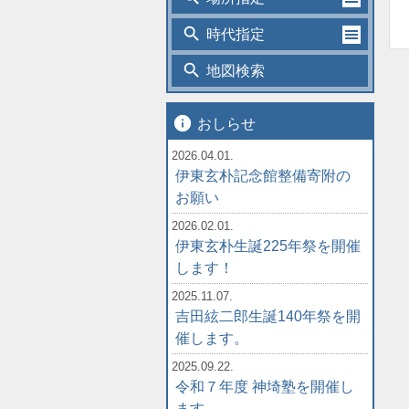
search
時代指定
search
地図検索
info
おしらせ
2026.04.01.
伊東玄朴記念館整備寄附の
お願い
2026.02.01.
伊東玄朴生誕225年祭を開催
します！
2025.11.07.
吉田絃二郎生誕140年祭を開
催します。
2025.09.22.
令和７年度 神埼塾を開催し
ます。