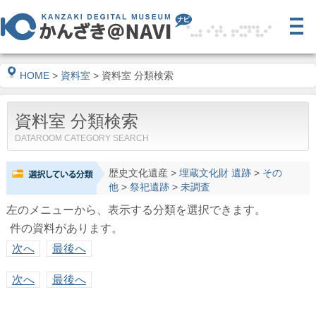
HOME
>
資料室
> 資料室 分類検索
資料室 分類検索
DATAROOM CATEGORY SEARCH
歴史文化遺産
>
埋蔵文化財 遺跡
>
その
他
>
祭祀遺跡
>
未調査
左のメニューから、表示する分類を選択できます。
件の資料があります。
次へ
最後へ
次へ
最後へ