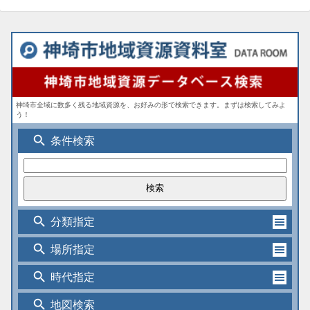
神埼市全域に数多く残る地域資源を、お好みの形で検索できます。まずは検索してみよ
う！
search
条件検索
search
分類指定
search
場所指定
search
時代指定
search
地図検索