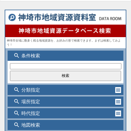
神埼市全域に数多く残る地域資源を、お好みの形で検索できます。まずは検索してみよ
う！
search
条件検索
search
分類指定
search
場所指定
search
時代指定
search
地図検索