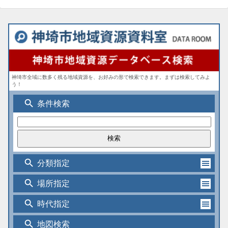
神埼市全域に数多く残る地域資源を、お好みの形で検索できます。まずは検索してみよ
う！
search
条件検索
search
分類指定
search
場所指定
search
時代指定
search
地図検索