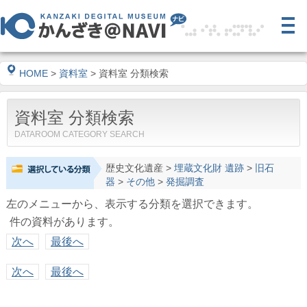
HOME
>
資料室
> 資料室 分類検索
資料室 分類検索
DATAROOM CATEGORY SEARCH
歴史文化遺産
>
埋蔵文化財 遺跡
>
旧石
器
>
その他
>
発掘調査
左のメニューから、表示する分類を選択できます。
件の資料があります。
次へ
最後へ
次へ
最後へ