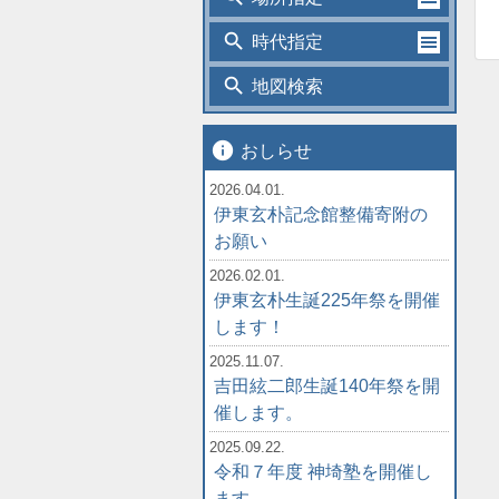
search
時代指定
search
地図検索
info
おしらせ
2026.04.01.
伊東玄朴記念館整備寄附の
お願い
2026.02.01.
伊東玄朴生誕225年祭を開催
します！
2025.11.07.
吉田絃二郎生誕140年祭を開
催します。
2025.09.22.
令和７年度 神埼塾を開催し
ます。