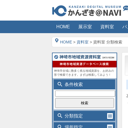
HOME
展示室
資料室
パ
HOME
>
資料室
> 資料室 分類検索
神埼市全域に数多く残る地域資源を、お好みの
形で検索できます。まずは検索してみよう！
search
条件検索
search
分類指定
search
場所指定