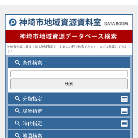
神埼市全域に数多く残る地域資源を、お好みの形で検索できます。まずは検索してみよ
う！
search
条件検索
search
分類指定
search
場所指定
search
時代指定
search
地図検索