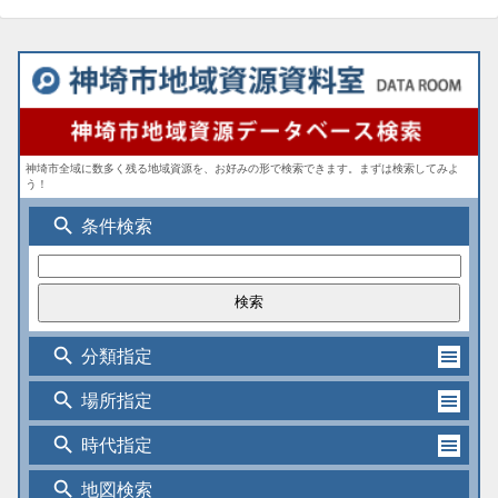
神埼市全域に数多く残る地域資源を、お好みの形で検索できます。まずは検索してみよ
う！
search
条件検索
search
分類指定
search
場所指定
search
時代指定
search
地図検索