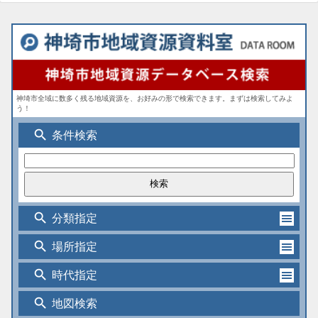
神埼市全域に数多く残る地域資源を、お好みの形で検索できます。まずは検索してみよ
う！
search
条件検索
search
分類指定
search
場所指定
search
時代指定
search
地図検索