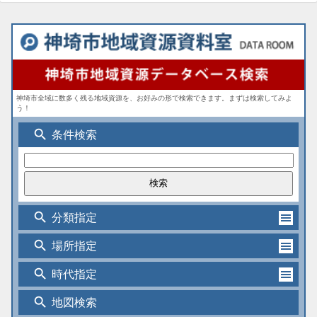
神埼市全域に数多く残る地域資源を、お好みの形で検索できます。まずは検索してみよ
う！
search
条件検索
search
分類指定
search
場所指定
search
時代指定
search
地図検索