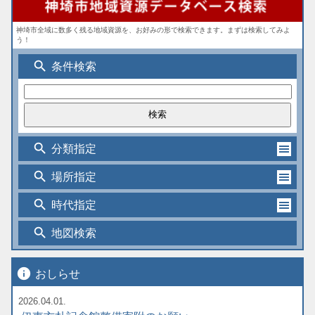
神埼市全域に数多く残る地域資源を、お好みの形で検索できます。まずは検索してみよ
う！
search
条件検索
search
分類指定
search
場所指定
search
時代指定
search
地図検索
info
おしらせ
2026.04.01.