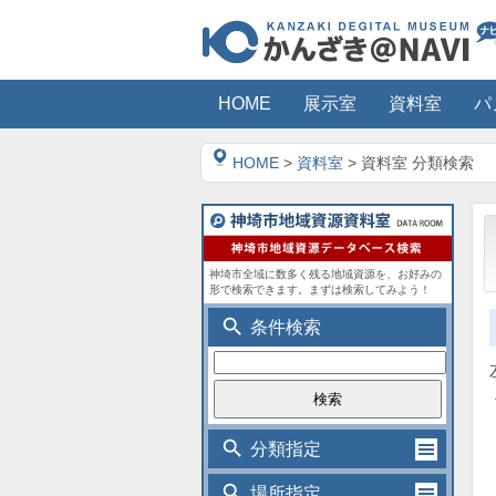
HOME
展示室
資料室
パ
HOME
>
資料室
> 資料室 分類検索
神埼市全域に数多く残る地域資源を、お好みの
形で検索できます。まずは検索してみよう！
search
条件検索
search
分類指定
search
場所指定