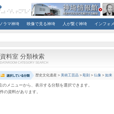
ノラマ神埼
映像で見る神埼
人が繋ぐ神埼
インフォ
資料室 分類検索
DATAROOM CATEGORY SEARCH
歴史文化遺産
>
美術工芸品
>
彫刻
>
仏像
>
如来
左のメニューから、表示する分類を選択できます。
件の資料があります。