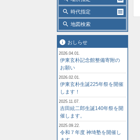
search
時代指定
search
地図検索
info
おしらせ
2026.04.01.
伊東玄朴記念館整備寄附の
お願い
2026.02.01.
伊東玄朴生誕225年祭を開催
します！
2025.11.07.
吉田絃二郎生誕140年祭を開
催します。
2025.09.22.
令和７年度 神埼塾を開催し
ます。