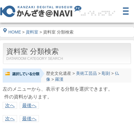
HOME
>
資料室
> 資料室 分類検索
資料室 分類検索
DATAROOM CATEGORY SEARCH
歴史文化遺産
>
美術工芸品
>
彫刻
>
仏
像
>
羅漢
左のメニューから、表示する分類を選択できます。
件の資料があります。
次へ
最後へ
次へ
最後へ