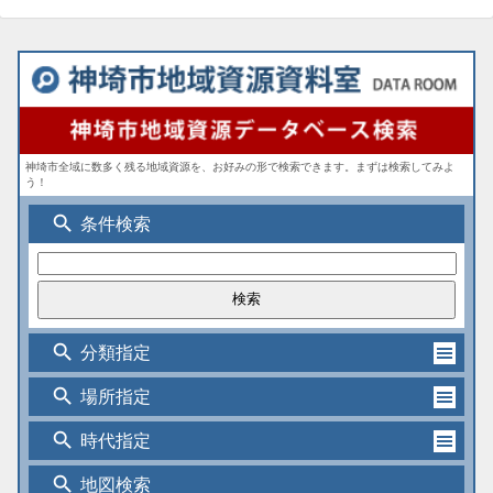
神埼市全域に数多く残る地域資源を、お好みの形で検索できます。まずは検索してみよ
う！
search
条件検索
search
分類指定
search
場所指定
search
時代指定
search
地図検索