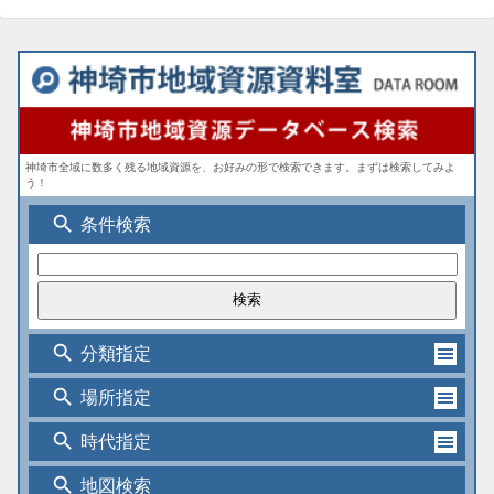
神埼市全域に数多く残る地域資源を、お好みの形で検索できます。まずは検索してみよ
う！
search
条件検索
search
分類指定
search
場所指定
search
時代指定
search
地図検索