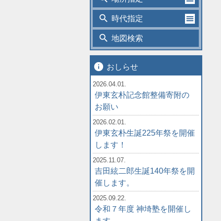
search
時代指定
search
地図検索
info
おしらせ
2026.04.01.
伊東玄朴記念館整備寄附の
お願い
2026.02.01.
伊東玄朴生誕225年祭を開催
します！
2025.11.07.
吉田絃二郎生誕140年祭を開
催します。
2025.09.22.
令和７年度 神埼塾を開催し
ます。