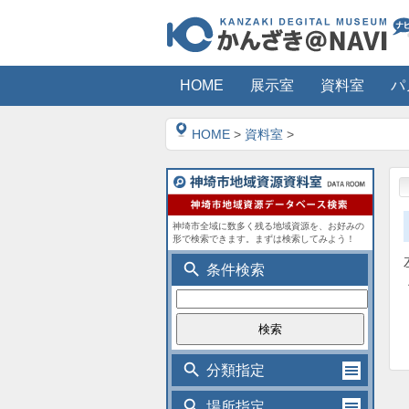
HOME
展示室
資料室
パ
HOME
>
資料室
>
神埼市全域に数多く残る地域資源を、お好みの
形で検索できます。まずは検索してみよう！
search
条件検索
search
分類指定
search
場所指定