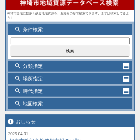
神埼市全域に数多く残る地域資源を、お好みの形で検索できます。まずは検索してみよ
う！
search
条件検索
search
分類指定
search
場所指定
search
時代指定
search
地図検索
info
おしらせ
2026.04.01.