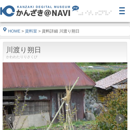
HOME
>
資料室
> 資料詳細 川渡り朔日
川渡り朔日
かわわたりりさくび