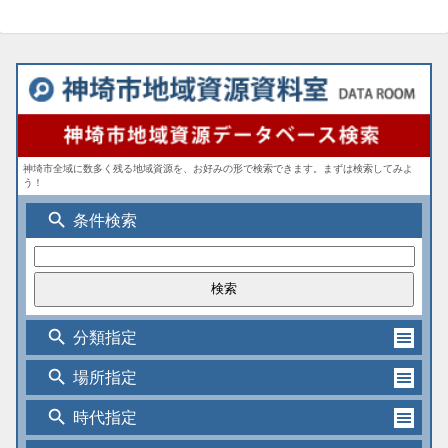
神埼市全域に数多く残る地域資源を、お好みの形で検索できます。まずは検索してみよ
う！
search
条件検索
search
分類指定
search
場所指定
search
時代指定