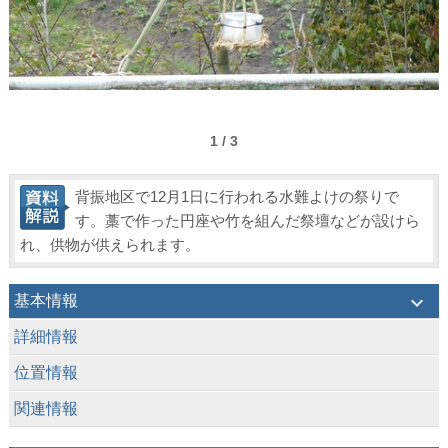
1 / 3
背振地区で12月1日に行われる水難よけの祭りで
す。藁で作った円座や竹を組んだ祭壇などが設けら
れ、供物が供えられます。
keyboard_arrow_down
基本情報
keyboard_arrow_down
詳細情報
keyboard_arrow_down
位置情報
keyboard_arrow_down
関連情報