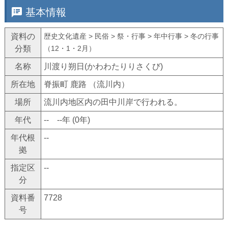
speaker_notes
基本情報
資料の
歴史文化遺産 > 民俗 > 祭・行事 > 年中行事 > 冬の行事
分類
（12・1・2月）
名称
川渡り朔日(かわわたりりさくび)
所在地
脊振町 鹿路 （流川内）
場所
流川内地区内の田中川岸で行われる。
年代
-- --年 (0年)
年代根
--
拠
指定区
--
分
資料番
7728
号