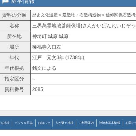
speaker_notes
基本情報
資料の分類
歴史文化遺産 > 建造物・石造構造物 > 信仰関係石造構造
名称
三界萬霊地蔵菩薩像塔(さんかいばんれいじぞう
所在地
神埼町 城原 城原
場所
種福寺入口左
年代
江戸 元文3年 (1738年)
年代根拠
銘文による
指定区分
--
資料番号
2085
見る神埼
デジタル日誌
お知らせ
人が繋ぐ神埼
ご利用案内
神埼市基本情報
お問い