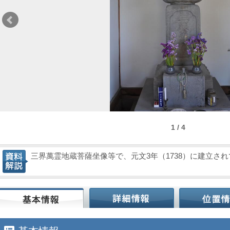
1 / 4
三界萬霊地蔵菩薩坐像等で、元文3年（1738）に建立さ