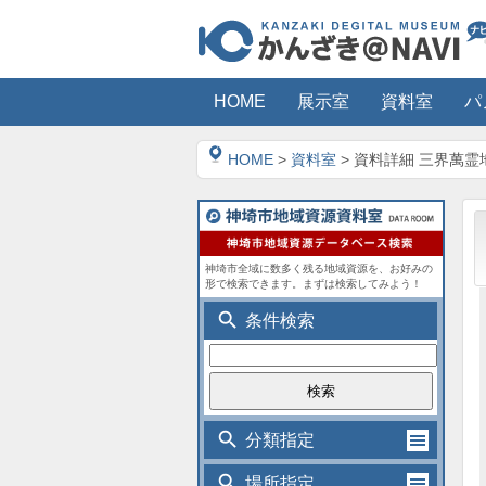
HOME
展示室
資料室
パ
HOME
>
資料室
> 資料詳細 三界萬
神埼市全域に数多く残る地域資源を、お好みの
形で検索できます。まずは検索してみよう！
search
条件検索
search
分類指定
search
場所指定