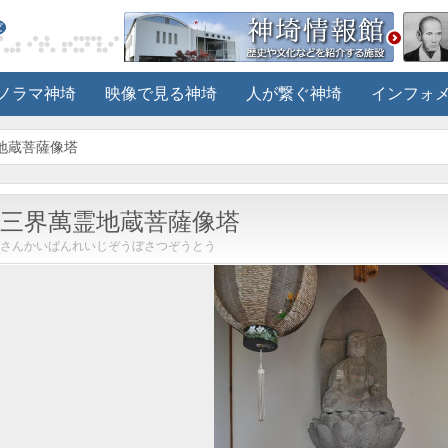
ノラマ神埼
映像で見る神埼
人が繋ぐ神埼
インフォ
霊地蔵菩薩像塔
三界萬霊地蔵菩薩像塔
さんかいばんれいじぞうぼさつぞうとう