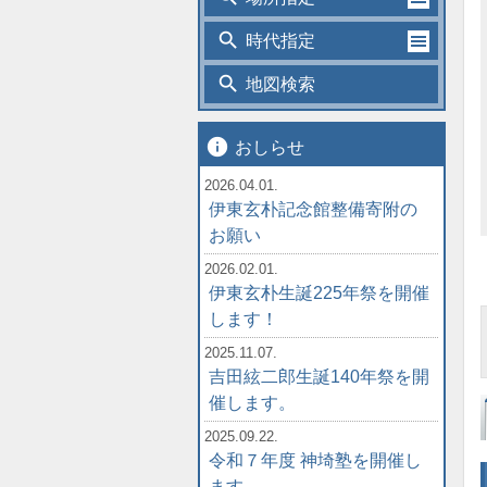
search
時代指定
search
地図検索
info
おしらせ
2026.04.01.
伊東玄朴記念館整備寄附の
お願い
2026.02.01.
伊東玄朴生誕225年祭を開催
します！
2025.11.07.
吉田絃二郎生誕140年祭を開
催します。
2025.09.22.
令和７年度 神埼塾を開催し
ます。