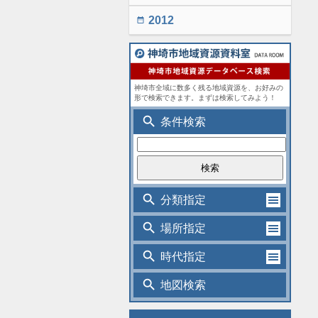
2012
date_range
神埼市全域に数多く残る地域資源を、お好みの
形で検索できます。まずは検索してみよう！
search
条件検索
search
分類指定
search
場所指定
search
時代指定
search
地図検索