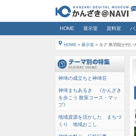
HOME
展示室
資料室
パ
HOME
>
展示室
> タグ 鳥羽院が付い
神埼の成立ちと神埼荘
神埼まちあるき 《かんざき
を歩こう 散策コース・マッ
プ》
地域資源を活かした まちづ
くり 地域おこし