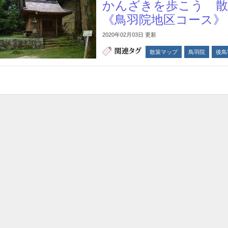
かんざきを歩こう 
《鳥羽院地区コース》
2020年02月03日 更新
散策マップ
鳥羽院
後鳥