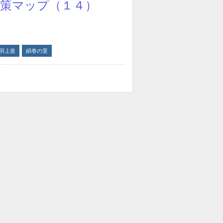
散策マップ（１４）
羽上皇
絹巻の里