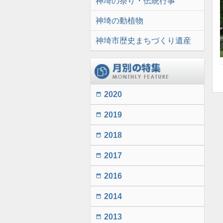
神埼の祭り・伝統行事
神埼の動植物
神埼市歴史まちづくり遺産
2020
date_range
2019
date_range
2018
date_range
2017
date_range
2016
date_range
2014
date_range
2013
date_range