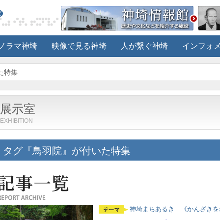
ノラマ神埼
映像で見る神埼
人が繋ぐ神埼
インフォ
た特集
展示室
EXHIBITION
タグ『鳥羽院』が付いた特集
神埼まちあるき 《かんざきを