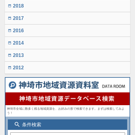
2018
date_range
2017
date_range
2016
date_range
2014
date_range
2013
date_range
2012
date_range
神埼市全域に数多く残る地域資源を、お好みの形で検索できます。まずは検索してみよ
う！
search
条件検索