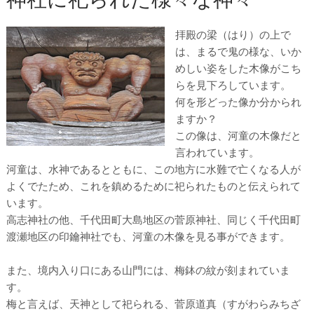
拝殿の梁（はり）の上で
は、まるで鬼の様な、いか
めしい姿をした木像がこち
らを見下ろしています。
何を形どった像か分かられ
ますか？
この像は、河童の木像だと
言われています。
河童は、水神であるとともに、この地方に水難で亡くなる人が
よくでたため、これを鎮めるために祀られたものと伝えられて
います。
高志神社の他、千代田町大島地区の菅原神社、同じく千代田町
渡瀬地区の印鑰神社でも、河童の木像を見る事ができます。
また、境内入り口にある山門には、梅鉢の紋が刻まれていま
す。
梅と言えば、天神として祀られる、菅原道真（すがわらみちざ