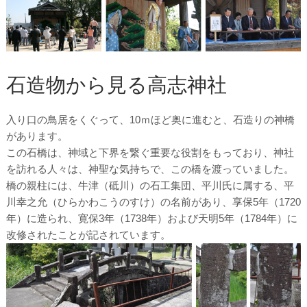
石造物から見る高志神社
入り口の鳥居をくぐって、10ｍほど奥に進むと、石造りの神橋
があります。
この石橋は、神域と下界を繋ぐ重要な役割をもっており、神社
を訪れる人々は、神聖な気持ちで、この橋を渡っていました。
橋の親柱には、牛津（砥川）の石工集団、平川氏に属する、平
川幸之允（ひらかわこうのすけ）の名前があり、享保5年（1720
年）に造られ、寛保3年（1738年）および天明5年（1784年）に
改修されたことが記されています。