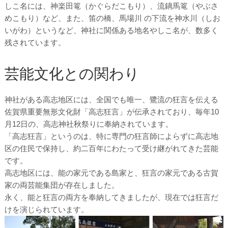
しこ名には、神楽田篭（かぐらだこもり）、流鏑馬篭（やぶさ
めこもり）など、また、笛の橋、馬場川 の下流を神水川（しお
いがわ）というなど、神社に関係ある地名やしこ名が、数多く
残されています。
芸能文化との関わり
神社がある高志地区には、全国でも唯一、鷺流の狂言を伝える
佐賀県重要無形文化財「高志狂言」が伝承されており、毎年10
月12日の、高志神社秋祭りに奉納されています。
「高志狂言」というのは、特に専門の狂言師によらずに高志地
区の住民で保持し、約二百年にわたって受け継がれてきた芸能
です。
高志地区には、能の家元である島家と、狂言の家元である古賀
家の両芸能集団が存在しました。
永く、能と狂言の両方を奉納してきましたが、現在では狂言だ
けを演じられています。