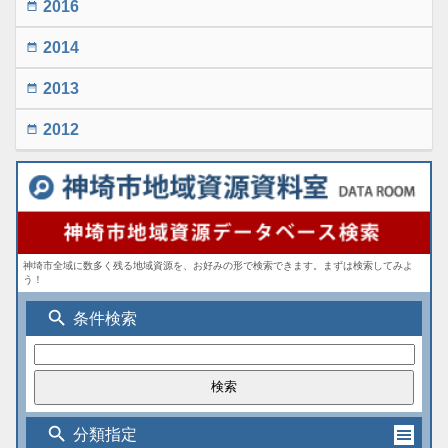
2016
date_range
2014
date_range
2013
date_range
2012
date_range
神埼市全域に数多く残る地域資源を、お好みの形で検索できます。まずは検索してみよ
う！
search
条件検索
search
分類指定