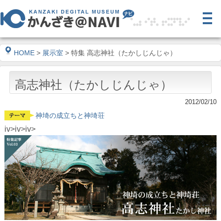
HOME
>
展示室
> 特集 高志神社（たかしじんじゃ）
高志神社（たかしじんじゃ）
2012/02/10
神埼の成立ちと神埼荘
iv>iv>iv>