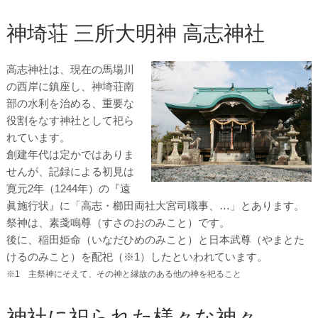
神埼荘 三所大明神 高志神社
高志神社は、現在の馬場川
の西岸に鎮座し、神埼荘南
部の水利を治める、重要な
役割をなす神社として祀ら
れています。
創建年代は定かではありま
せんが、記録による初見は
寛元2年（1244年）の『遠
眞施行状』に「高志・櫛田両社大宮司職事、…」とあります。
祭神は、素戔鳴尊（すさのおのみこと）です。
後に、稲田姫命（いなだひめのみこと）と日本武尊（やまとた
けるのみこと）を配祀（※1）したといわれています。
※1 主祭神にそえて、その神と縁故のある他の神を祀ること
神社に祀られた様々な神々