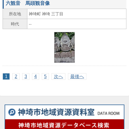
六観音 馬頭観音像
所在地
神埼町 神埼 三丁目
時代
--
1
2
3
4
5
次へ
最後へ