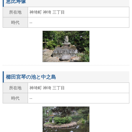
恵比寿像
所在地
神埼町 神埼 三丁目
時代
--
櫛田宮琴の池と中之島
所在地
神埼町 神埼 三丁目
時代
--