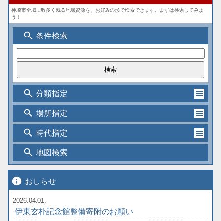
神埼市全域に数多く残る地域資源を、お好みの形で検索できます。まずは検索してみよ
う！
search
条件検索
search
分類指定
search
場所指定
search
時代指定
search
地図検索
info
おしらせ
2026.04.01.
伊東玄朴記念館整備寄附のお願い