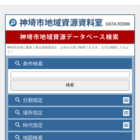
神埼市全域に数多く残る地域資源を、お好みの形で検索できます。まずは検索してみよ
う！
search
条件検索
search
分類指定
search
場所指定
search
時代指定
search
地図検索