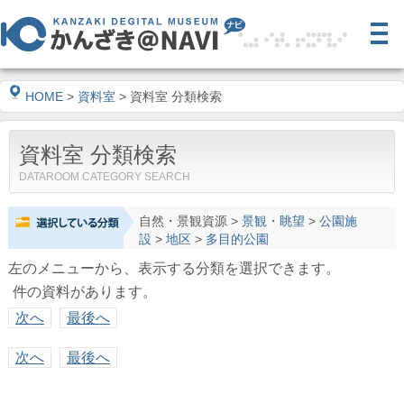
HOME
>
資料室
> 資料室 分類検索
資料室 分類検索
DATAROOM CATEGORY SEARCH
自然・景観資源
>
景観・眺望
>
公園施
設
>
地区
>
多目的公園
左のメニューから、表示する分類を選択できます。
件の資料があります。
次へ
最後へ
次へ
最後へ