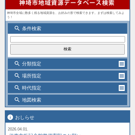
神埼市全域に数多く残る地域資源を、お好みの形で検索できます。まずは検索してみよ
う！
search
条件検索
search
分類指定
search
場所指定
search
時代指定
search
地図検索
info
おしらせ
2026.04.01.