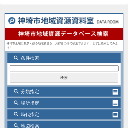
神埼市全域に数多く残る地域資源を、お好みの形で検索できます。まずは検索してみよ
う！
search
条件検索
search
分類指定
search
場所指定
search
時代指定
search
地図検索