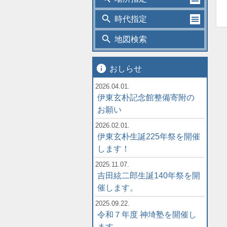
search
時代指定
search
地図検索
info
おしらせ
2026.04.01.
伊東玄朴記念館整備寄附の
お願い
2026.02.01.
伊東玄朴生誕225年祭を開催
します！
2025.11.07.
吉田絃二郎生誕140年祭を開
催します。
2025.09.22.
令和７年度 神埼塾を開催し
ます。