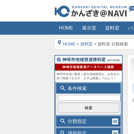
HOME
展示室
資料室
パ
HOME
>
資料室
> 資料室 分類検索
神埼市全域に数多く残る地域資源を、お好みの
形で検索できます。まずは検索してみよう！
search
条件検索
search
分類指定
search
場所指定