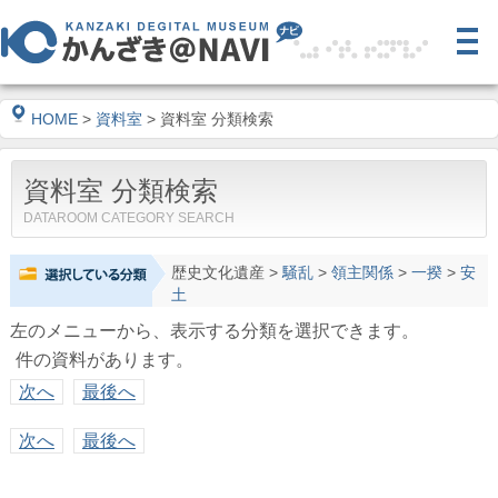
HOME
>
資料室
> 資料室 分類検索
資料室 分類検索
DATAROOM CATEGORY SEARCH
歴史文化遺産
>
騒乱
>
領主関係
>
一揆
>
安
土
左のメニューから、表示する分類を選択できます。
件の資料があります。
次へ
最後へ
次へ
最後へ