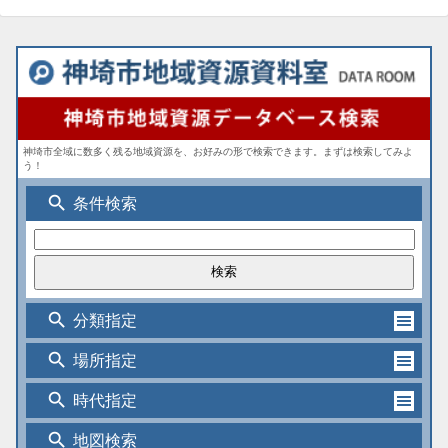
神埼市全域に数多く残る地域資源を、お好みの形で検索できます。まずは検索してみよ
う！
search
条件検索
search
分類指定
search
場所指定
search
時代指定
search
地図検索