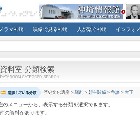
ノラマ神埼
映像で見る神埼
人が繋ぐ神埼
インフォ
資料室 分類検索
DATAROOM CATEGORY SEARCH
歴史文化遺産
>
騒乱
>
領主関係
>
争論
>
大正
左のメニューから、表示する分類を選択できます。
件の資料があります。