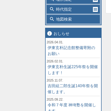
search
時代指定
search
地図検索
info
おしらせ
2026.04.01.
伊東玄朴記念館整備寄附の
お願い
2026.02.01.
伊東玄朴生誕225年祭を開催
します！
2025.11.07.
吉田絃二郎生誕140年祭を開
催します。
2025.09.22.
令和７年度 神埼塾を開催し
ます。