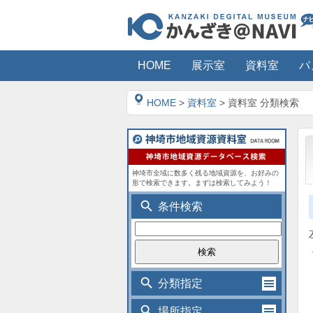
HOME
展示室
資料室
パ
HOME
>
資料室
> 資料室 分類検索
神埼市全域に数多く残る地域資源を、お好みの
形で検索できます。まずは検索してみよう！
search
条件検索
search
分類指定
search
場所指定