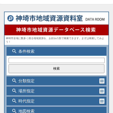
神埼市全域に数多く残る地域資源を、お好みの形で検索できます。まずは検索してみよ
う！
search
条件検索
search
分類指定
search
場所指定
search
時代指定
search
地図検索