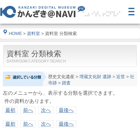
HOME
>
資料室
> 資料室 分類検索
資料室 分類検索
DATAROOM CATEGORY SEARCH
歴史文化遺産
>
埋蔵文化財 遺跡
>
近世
>
社
寺跡
>
踏査
左のメニューから、表示する分類を選択できます。
件の資料があります。
最初
前へ
次へ
最後へ
最初
前へ
次へ
最後へ