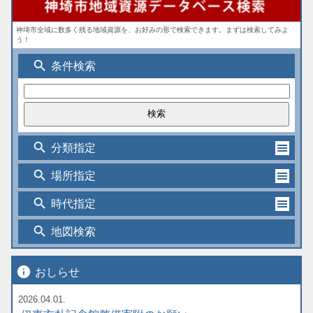
神埼市全域に数多く残る地域資源を、お好みの形で検索できます。まずは検索してみよ
う！
search
条件検索
search
分類指定
search
場所指定
search
時代指定
search
地図検索
info
おしらせ
2026.04.01.