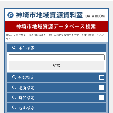
神埼市全域に数多く残る地域資源を、お好みの形で検索できます。まずは検索してみよ
う！
search
条件検索
search
分類指定
search
場所指定
search
時代指定
search
地図検索