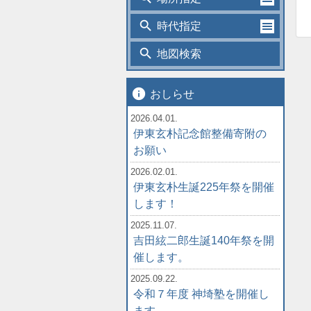
search
時代指定
search
地図検索
info
おしらせ
2026.04.01.
伊東玄朴記念館整備寄附の
お願い
2026.02.01.
伊東玄朴生誕225年祭を開催
します！
2025.11.07.
吉田絃二郎生誕140年祭を開
催します。
2025.09.22.
令和７年度 神埼塾を開催し
ます。