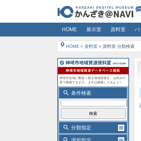
HOME
展示室
資料室
パ
HOME
>
資料室
> 資料室 分類検索
神埼市全域に数多く残る地域資源を、お好みの
形で検索できます。まずは検索してみよう！
search
条件検索
search
分類指定
search
場所指定