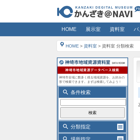
HOME
展示室
資料室
パ
HOME
>
資料室
> 資料室 分類検索
神埼市全域に数多く残る地域資源を、お好みの
形で検索できます。まずは検索してみよう！
search
条件検索
search
分類指定
search
場所指定