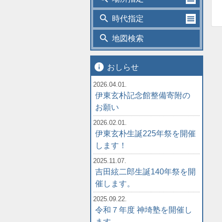
search
時代指定
search
地図検索
info
おしらせ
2026.04.01.
伊東玄朴記念館整備寄附の
お願い
2026.02.01.
伊東玄朴生誕225年祭を開催
します！
2025.11.07.
吉田絃二郎生誕140年祭を開
催します。
2025.09.22.
令和７年度 神埼塾を開催し
ます。