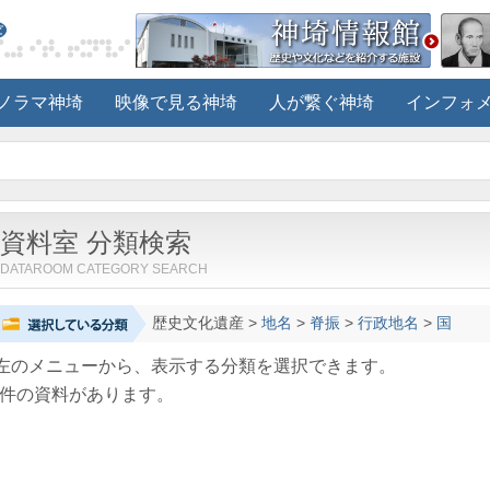
ノラマ神埼
映像で見る神埼
人が繋ぐ神埼
インフォ
資料室 分類検索
DATAROOM CATEGORY SEARCH
歴史文化遺産
>
地名
>
脊振
>
行政地名
>
国
左のメニューから、表示する分類を選択できます。
件の資料があります。