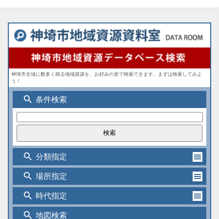
神埼市全域に数多く残る地域資源を、お好みの形で検索できます。まずは検索してみよ
う！
search
条件検索
search
分類指定
search
場所指定
search
時代指定
search
地図検索