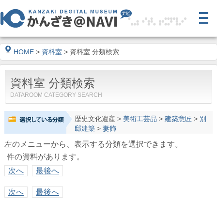
HOME
>
資料室
> 資料室 分類検索
資料室 分類検索
DATAROOM CATEGORY SEARCH
歴史文化遺産
>
美術工芸品
>
建築意匠
>
別
邸建築
>
妻飾
左のメニューから、表示する分類を選択できます。
件の資料があります。
次へ
最後へ
次へ
最後へ