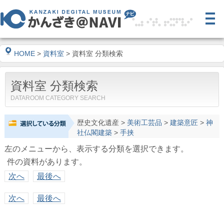
HOME
>
資料室
> 資料室 分類検索
資料室 分類検索
DATAROOM CATEGORY SEARCH
歴史文化遺産
>
美術工芸品
>
建築意匠
>
神
社仏閣建築
>
手挟
左のメニューから、表示する分類を選択できます。
件の資料があります。
次へ
最後へ
次へ
最後へ