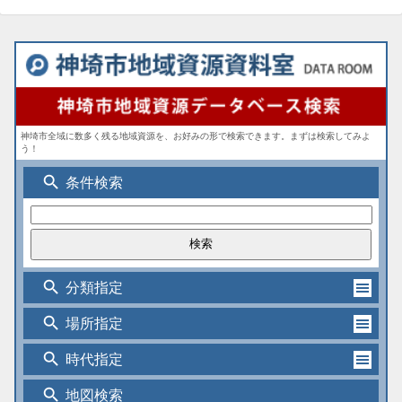
神埼市全域に数多く残る地域資源を、お好みの形で検索できます。まずは検索してみよ
う！
search
条件検索
search
分類指定
search
場所指定
search
時代指定
search
地図検索