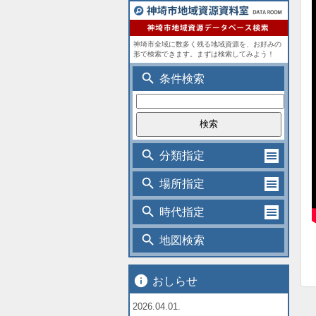
神埼市全域に数多く残る地域資源を、お好みの
形で検索できます。まずは検索してみよう！
search
条件検索
search
分類指定
search
場所指定
search
時代指定
search
地図検索
info
おしらせ
2026.04.01.