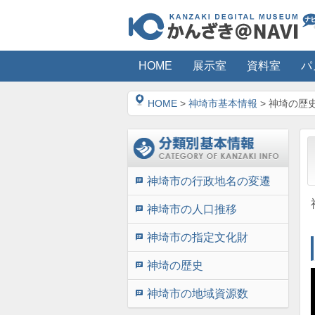
HOME
展示室
資料室
パ
HOME
>
神埼市基本情報
> 神埼の歴
神埼市の行政地名の変遷
speaker_notes
神埼市の人口推移
speaker_notes
神埼市の指定文化財
speaker_notes
神埼の歴史
speaker_notes
神埼市の地域資源数
speaker_notes