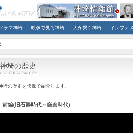
ノラマ神埼
映像で見る神埼
人が繋ぐ神埼
インフォ
史
神埼の歴史
ABOUT KANZAKI CITY
神埼の歴史を映像で紹介します。
前編(旧石器時代～鎌倉時代)