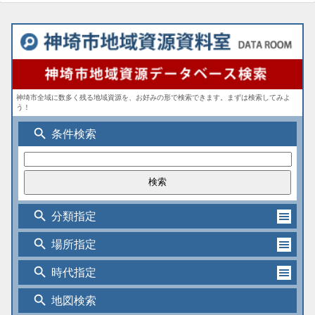
神埼市全域に数多く残る地域資源を、お好みの形で検索できます。まずは検索してみよ
う！
search
条件検索
search
分類指定
search
場所指定
search
時代指定
search
地図検索