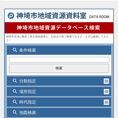
神埼市全域に数多く残る地域資源を、お好みの形で検索できます。まずは検索してみよ
う！
search
条件検索
search
分類指定
search
場所指定
search
時代指定
search
地図検索