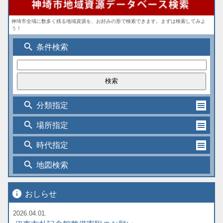
神埼市全域に数多く残る地域資源を、お好みの形で検索できます。まずは検索してみよ
う！
search
条件検索
search
分類指定
search
場所指定
search
時代指定
search
地図検索
info
おしらせ
2026.04.01.