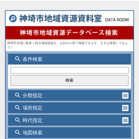
神埼市全域に数多く残る地域資源を、お好みの形で検索できます。まずは検索してみよ
う！
search
条件検索
search
分類指定
search
場所指定
search
時代指定
search
地図検索