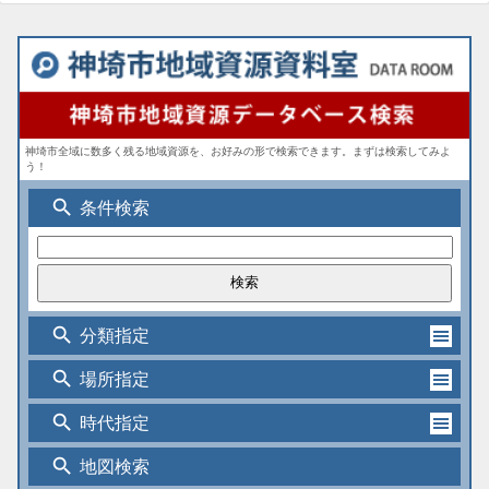
神埼市全域に数多く残る地域資源を、お好みの形で検索できます。まずは検索してみよ
う！
search
条件検索
search
分類指定
search
場所指定
search
時代指定
search
地図検索