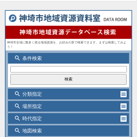
神埼市全域に数多く残る地域資源を、お好みの形で検索できます。まずは検索してみよ
う！
search
条件検索
search
分類指定
search
場所指定
search
時代指定
search
地図検索