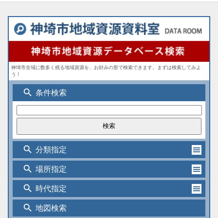
神埼市全域に数多く残る地域資源を、お好みの形で検索できます。まずは検索してみよ
う！
search
条件検索
search
分類指定
search
場所指定
search
時代指定
search
地図検索