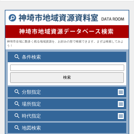
神埼市全域に数多く残る地域資源を、お好みの形で検索できます。まずは検索してみよ
う！
search
条件検索
search
分類指定
search
場所指定
search
時代指定
search
地図検索