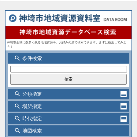
神埼市全域に数多く残る地域資源を、お好みの形で検索できます。まずは検索してみよ
う！
search
条件検索
search
分類指定
search
場所指定
search
時代指定
search
地図検索