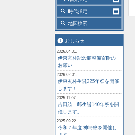
search
時代指定
search
地図検索
info
おしらせ
2026.04.01.
伊東玄朴記念館整備寄附の
お願い
2026.02.01.
伊東玄朴生誕225年祭を開催
します！
2025.11.07.
吉田絃二郎生誕140年祭を開
催します。
2025.09.22.
令和７年度 神埼塾を開催し
ます。