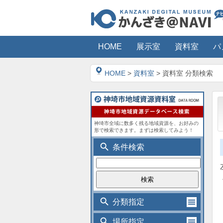
HOME
展示室
資料室
パ
HOME
>
資料室
> 資料室 分類検索
神埼市全域に数多く残る地域資源を、お好みの
形で検索できます。まずは検索してみよう！
search
条件検索
search
分類指定
search
場所指定